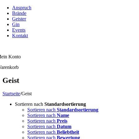
Zum
Anspruch
Inhalt
Brände
springen
Geister
Gin
Events
Kontakt
ein Konto
arenkorb
Geist
Startseite
/
Geist
Sortieren nach
Standardsortierung
Sortieren nach
Standardsortierung
Sortieren nach
Name
Sortieren nach
Preis
Sortieren nach
Datum
Sortieren nach
Beliebtheit
Sortieren nach
Bewertung