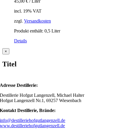
45,00
€
/
Liter
incl. 19% VAT
zzgl.
Versandkosten
Produkt enthält: 0,5
Liter
Details
Close
×
product
quick
Titel
view
Adresse Destillerie:
Destillerie Hofgut Langenzell, Michael Halter
Hofgut Langenzell Nr.1, 69257 Wiesenbach
Kontakt Destillerie, Brände:
info@destilleriehofgutlangenzell.de
www.destilleriehofgutlangenzell.de