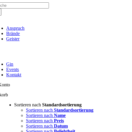
che
Zum
ch:
Inhalt
springen
oggle
avigation
Anspruch
Brände
Geister
oggle
avigation
Gin
Events
Kontakt
Konto
korb
Sortieren nach
Standardsortierung
Sortieren nach
Standardsortierung
Sortieren nach
Name
Sortieren nach
Preis
Sortieren nach
Datum
Sortieren nach
Beliebtheit