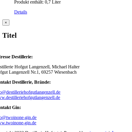
Produkt enthält: 0,7
Liter
Details
Close
×
product
quick
Titel
view
resse Destillerie:
stillerie Hofgut Langenzell, Michael Halter
fgut Langenzell Nr.1, 69257 Wiesenbach
ntakt Destillerie, Brände:
fo@destilleriehofgutlangenzell.de
w.destilleriehofgutlangenzell.de
ntakt Gin:
fo@twoinone-gin.de
w.twoinone-gin.de