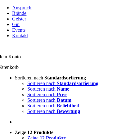
Zum
Anspruch
Inhalt
Brände
springen
Geister
Gin
Events
Kontakt
ein Konto
arenkorb
Sortieren nach
Standardsortierung
Sortieren nach
Standardsortierung
Sortieren nach
Name
Sortieren nach
Preis
Sortieren nach
Datum
Sortieren nach
Beliebtheit
Sortieren nach
Bewertung
Zeige
12 Produkte
Zeige
12 Produkte