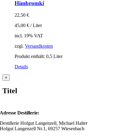
Himbromki
22,50
€
45,00
€
/
Liter
incl. 19% VAT
zzgl.
Versandkosten
Produkt enthält: 0,5
Liter
Details
Close
×
product
quick
Titel
view
Adresse Destillerie:
Destillerie Hofgut Langenzell, Michael Halter
Hofgut Langenzell Nr.1, 69257 Wiesenbach