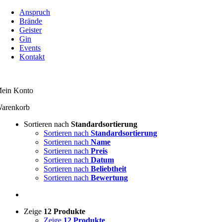
Zum
Anspruch
Inhalt
Brände
springen
Geister
Gin
Events
Kontakt
ein Konto
arenkorb
Sortieren nach
Standardsortierung
Sortieren nach
Standardsortierung
Sortieren nach
Name
Sortieren nach
Preis
Sortieren nach
Datum
Sortieren nach
Beliebtheit
Sortieren nach
Bewertung
Zeige
12 Produkte
Zeige
12 Produkte