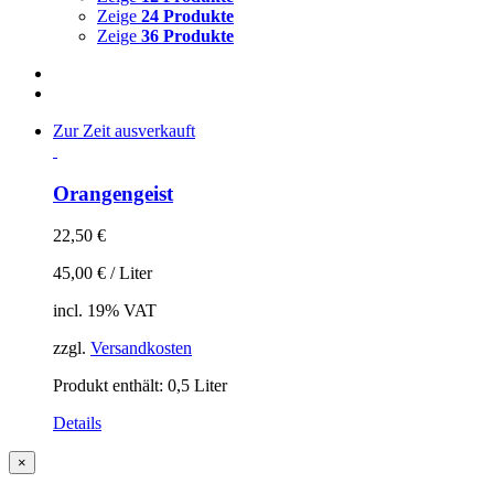
Zeige
24 Produkte
Zeige
36 Produkte
Zur Zeit ausverkauft
Orangengeist
22,50
€
45,00
€
/
Liter
incl. 19% VAT
zzgl.
Versandkosten
Produkt enthält: 0,5
Liter
Details
Close
×
product