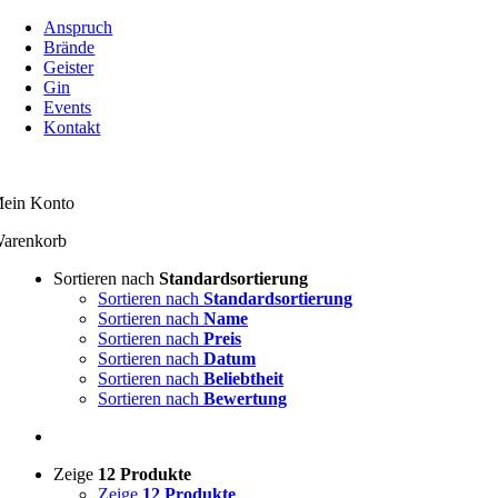
Zum
Anspruch
Inhalt
Brände
springen
Geister
Gin
Events
Kontakt
ein Konto
arenkorb
Sortieren nach
Standardsortierung
Sortieren nach
Standardsortierung
Sortieren nach
Name
Sortieren nach
Preis
Sortieren nach
Datum
Sortieren nach
Beliebtheit
Sortieren nach
Bewertung
Zeige
12 Produkte
Zeige
12 Produkte