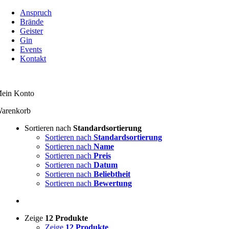
Zum
Anspruch
Inhalt
Brände
springen
Geister
Gin
Events
Kontakt
ein Konto
arenkorb
Sortieren nach
Standardsortierung
Sortieren nach
Standardsortierung
Sortieren nach
Name
Sortieren nach
Preis
Sortieren nach
Datum
Sortieren nach
Beliebtheit
Sortieren nach
Bewertung
Zeige
12 Produkte
Zeige
12 Produkte