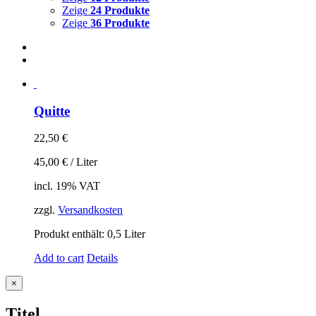
Zeige
24 Produkte
Zeige
36 Produkte
Quitte
22,50
€
45,00
€
/
Liter
incl. 19% VAT
zzgl.
Versandkosten
Produkt enthält: 0,5
Liter
Add to cart
Details
Close
×
product
quick
Titel
view