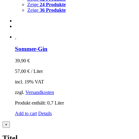
Zeige
24 Produkte
Zeige
36 Produkte
Sommer-Gin
39,90
€
57,00
€
/
Liter
incl. 19% VAT
zzgl.
Versandkosten
Produkt enthält: 0,7
Liter
Add to cart
Details
Close
×
product
quick
Titel
view