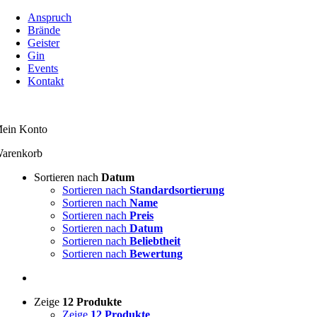
Zum
Anspruch
Inhalt
Brände
springen
Geister
Gin
Events
Kontakt
ein Konto
arenkorb
Sortieren nach
Datum
Sortieren nach
Standardsortierung
Sortieren nach
Name
Sortieren nach
Preis
Sortieren nach
Datum
Sortieren nach
Beliebtheit
Sortieren nach
Bewertung
Zeige
12 Produkte
Zeige
12 Produkte