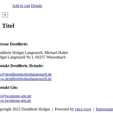
Add to cart
Details
Close
×
product
quick
Titel
view
resse Destillerie:
stillerie Hofgut Langenzell, Michael Halter
fgut Langenzell Nr.1, 69257 Wiesenbach
ntakt Destillerie, Brände:
fo@destilleriehofgutlangenzell.de
w.destilleriehofgutlangenzell.de
ntakt Gin:
fo@twoinone-gin.de
w.twoinone-gin.de
pyright 2023 Destillerie Hofgut | Powered by
circa zwei
|
Impressu