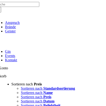
che
Zum
ch:
Inhalt
springen
oggle
avigation
Anspruch
Brände
Geister
oggle
avigation
Gin
Events
Kontakt
Konto
korb
Sortieren nach
Preis
Sortieren nach
Standardsortierung
Sortieren nach
Name
Sortieren nach
Preis
Sortieren nach
Datum
Sortieren nach
Beliebtheit