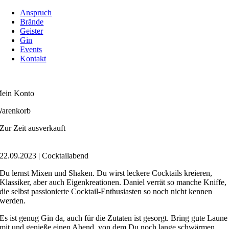
Zum
Anspruch
Inhalt
Brände
springen
Geister
Gin
Events
Kontakt
ein Konto
arenkorb
Zur Zeit ausverkauft
22.09.2023 | Cocktailabend
Du lernst Mixen und Shaken. Du wirst leckere Cocktails kreieren,
Klassiker, aber auch Eigenkreationen. Daniel verrät so manche Kniffe,
die selbst passionierte Cocktail-Enthusiasten so noch nicht kennen
werden.
Es ist genug Gin da, auch für die Zutaten ist gesorgt. Bring gute Laune
mit und genieße einen Abend, von dem Du noch lange schwärmen